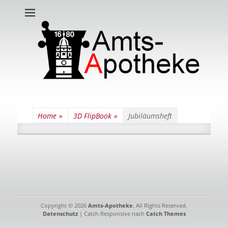
Amts-Apotheke
Home
»
3D FlipBook
»
Jubiläumsheft
Copyright © 2026
Amts-Apotheke
. All Rights Reserved.
Datenschutz
| Catch Responsive nach
Catch Themes